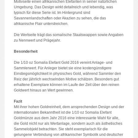
Motivseite einen afrikanischen Elefanten in seiner natürlichen
Umgebung. Das Design wirkt detailreich und lebendig, was
typisch für diese Serie ist. Im Hintergrund sind
Savannenlandschaften oder Akazien zu sehen, die das
afrikanische Flair unterstreichen.
Die Wertseite trägt das somalische Staatswappen sowie Angaben
zu Nennwert und Prägejahr.
Besonderheit
Die 1/10 oz Somalia Elefant Gold 2016 vereint Anlage- und
Sammlerwert. Für Anleger bietet sie eine kostengünstigere
Einstiegsmöglichkeit in physisches Gold, während Sammler den
Reiz der jährlich wechselnden Motive schätzen. Besonders gut
erhaltene Exemplare können im Laufe der Zeit über den reinen
Goldwert hinaus an Wert gewinnen.
Fazit
Mit ihrer hohen Goldreinheit, dem ansprechenden Design und der
internationalen Bekanntheit ist die 1/10 oz Somalia Elefant
Goldmünze aus dem Jahr 2016 eine interessante Wahl für alle,
die Gold nicht nur als Wertanlage, sondern auch als ästhetisches
Sammelobjekt betrachten. Sie steht exemplarisch für die
gelungene Verbindung von afrikanischer Symbolik und deutscher