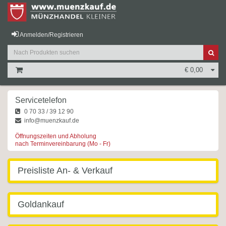
Anmelden/Registrieren
€ 0,00
Servicetelefon
0 70 33 / 39 12 90
info@muenzkauf.de
Öffnungszeiten und Abholung
nach Terminvereinbarung (Mo - Fr)
Preisliste An- & Verkauf
Goldankauf