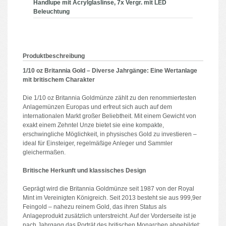
Handlupe mit Acrylglaslinse, 7x Vergr. mit LED
Beleuchtung
Produktbeschreibung
1/10 oz Britannia Gold – Diverse Jahrgänge: Eine Wertanlage
mit britischem Charakter
Die 1/10 oz Britannia Goldmünze zählt zu den renommiertesten
Anlagemünzen Europas und erfreut sich auch auf dem
internationalen Markt großer Beliebtheit. Mit einem Gewicht von
exakt einem Zehntel Unze bietet sie eine kompakte,
erschwingliche Möglichkeit, in physisches Gold zu investieren –
ideal für Einsteiger, regelmäßige Anleger und Sammler
gleichermaßen.
Britische Herkunft und klassisches Design
Geprägt wird die Britannia Goldmünze seit 1987 von der Royal
Mint im Vereinigten Königreich. Seit 2013 besteht sie aus 999,9er
Feingold – nahezu reinem Gold, das ihren Status als
Anlageprodukt zusätzlich unterstreicht. Auf der Vorderseite ist je
nach Jahrgang das Porträt des britischen Monarchen abgebildet: