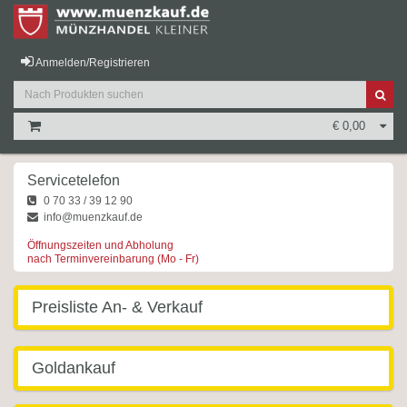
Anmelden/Registrieren
€ 0,00
Servicetelefon
0 70 33 / 39 12 90
info@muenzkauf.de
Öffnungszeiten und Abholung
nach Terminvereinbarung (Mo - Fr)
Preisliste An- & Verkauf
Goldankauf