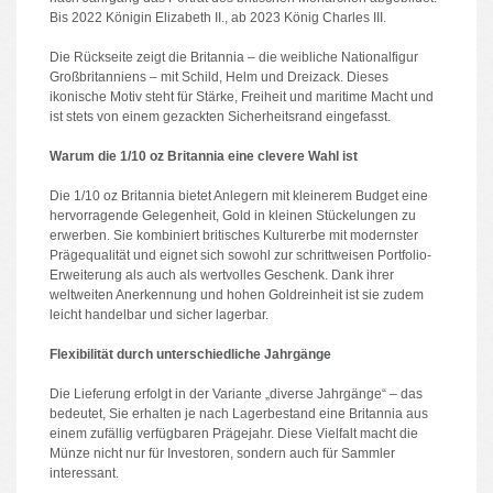
Bis 2022 Königin Elizabeth II., ab 2023 König Charles III.
Die Rückseite zeigt die Britannia – die weibliche Nationalfigur
Großbritanniens – mit Schild, Helm und Dreizack. Dieses
ikonische Motiv steht für Stärke, Freiheit und maritime Macht und
ist stets von einem gezackten Sicherheitsrand eingefasst.
Warum die 1/10 oz Britannia eine clevere Wahl ist
Die 1/10 oz Britannia bietet Anlegern mit kleinerem Budget eine
hervorragende Gelegenheit, Gold in kleinen Stückelungen zu
erwerben. Sie kombiniert britisches Kulturerbe mit modernster
Prägequalität und eignet sich sowohl zur schrittweisen Portfolio-
Erweiterung als auch als wertvolles Geschenk. Dank ihrer
weltweiten Anerkennung und hohen Goldreinheit ist sie zudem
leicht handelbar und sicher lagerbar.
Flexibilität durch unterschiedliche Jahrgänge
Die Lieferung erfolgt in der Variante „diverse Jahrgänge“ – das
bedeutet, Sie erhalten je nach Lagerbestand eine Britannia aus
einem zufällig verfügbaren Prägejahr. Diese Vielfalt macht die
Münze nicht nur für Investoren, sondern auch für Sammler
interessant.