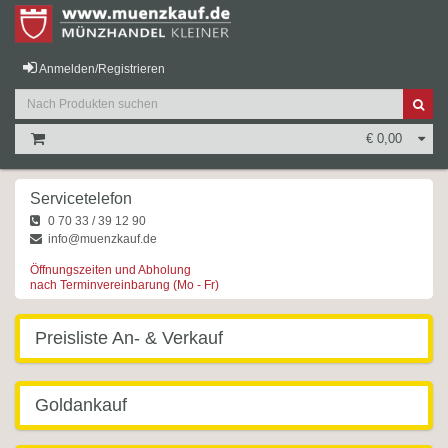
Anmelden/Registrieren
€ 0,00
Servicetelefon
0 70 33 / 39 12 90
info@muenzkauf.de
Öffnungszeiten und Abholung
nach Terminvereinbarung (Mo - Fr)
Preisliste An- & Verkauf
Goldankauf