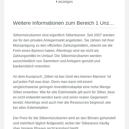
anzeigen
Weitere Informationen zum Bereich 1 Unze Münzbarren
Silbermünzbarren sind eigentlich Silberbarren. Seit 2007 werden
sie für den privaten Anlegermarkt angeboten. Sie zählen mit ihrer
Münzprägung zu den offiziellen Zahlungsmitteln, obwohl sie die
Form eines Barrens haben. Allerdings sind sie nicht als
Zahlungsmittel im Umlauf. Die Silbermünzbarren werden
ausschließlich von Sammlern und Anlegern genutzt und
bankenüblich erworben.
An dem Ausspruch „Silber ist das Gold des kleinen Mannes“ ist
auf jeden Fall was dran. Denn man kann mit einem
vergleichsweise geringen Investitionskapital eine hohe Menge
Silber erwerben. Wie für alle Edelmetalle gilt auch für Silber, dass
es nicht entwertet werden kann und einen realen Gegenwert
besitzt. Allerdings sind auch hier die Ressourcen begrenzt, wie
bei allen Edelmetallen.
Der Preis für die Silbermünzbarren wird an den Börsen gehandelt
und mehrfach täglich festgesetzt, wobei der Silberpreis häufig
über längere Phasen recht konstant bleibt.