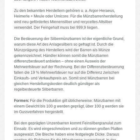
Zu den bekannten Herstellern gehören u. a. Argor-Heraeus,
Heimerle + Meule oder Umicore. Für die Münzbarrenherstellung
wird neu gefördertes Mienensilber und recyceltes Altsilber
verwendet. Der Feingehalt muss bei 999,9 liegen.
Die Besteuerung der Silbermünzbarren ist der eigentliche Grund,
warum diese Art des Anlagesilbers so gefragt ist. Durch die
Münzprägung des Herstellers wird der Barren als Münze
gekennzeichnet. Händler können somit die Münzbarren
differenzbesteuert anbieten – ohne einen Ausweis der
Mehrwertsteuer auf der Rechnung. Bei der Differenzbesteuerung
fallen die 19 % Mehrwertsteuer nur auf die Differenz zwischen
Einkaufs- und Verkaufspreis an. Somit sind Münzbarren bei
gleichen Herstellungskosten deutlich günstiger als
regelbesteuerte Silberbarren.
Formen:
Für die Produktion gilt üblicherweise: Münzbarren mit
einem Gewicht bis 100 g werden geprägt, über 100 g werden sie
im Gussverfahren hergestellt.
Bei den geprägten Unzenbarren kommt Feinsilbergranulat zum
Einsatz. Es wird eingeschmolzen und zu dünnen großen Platten
ausgewalzt. Die Bleche haben eine festgelegte Dicke. Daraus