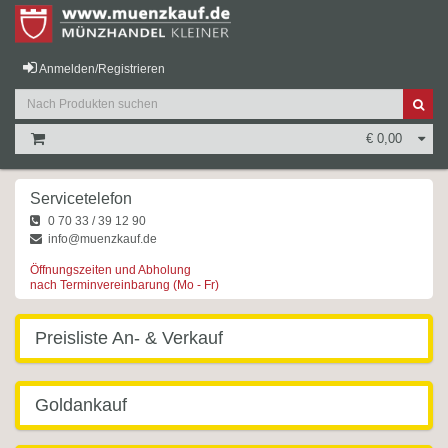
Anmelden/Registrieren
€ 0,00
Servicetelefon
0 70 33 / 39 12 90
info@muenzkauf.de
Öffnungszeiten und Abholung
nach Terminvereinbarung (Mo - Fr)
Preisliste An- & Verkauf
Goldankauf