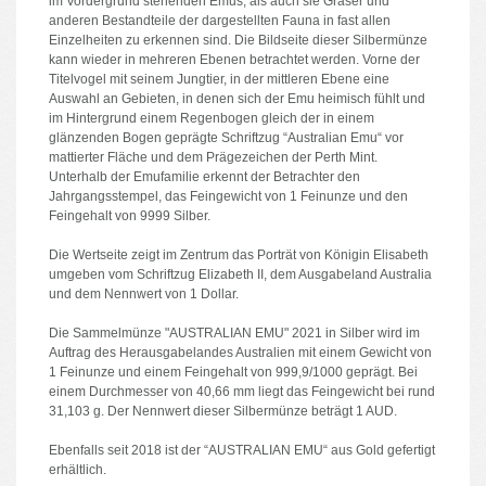
im Vordergrund stehenden Emus, als auch sie Gräser und
anderen Bestandteile der dargestellten Fauna in fast allen
Einzelheiten zu erkennen sind. Die Bildseite dieser Silbermünze
kann wieder in mehreren Ebenen betrachtet werden. Vorne der
Titelvogel mit seinem Jungtier, in der mittleren Ebene eine
Auswahl an Gebieten, in denen sich der Emu heimisch fühlt und
im Hintergrund einem Regenbogen gleich der in einem
glänzenden Bogen geprägte Schriftzug “Australian Emu“ vor
mattierter Fläche und dem Prägezeichen der Perth Mint.
Unterhalb der Emufamilie erkennt der Betrachter den
Jahrgangsstempel, das Feingewicht von 1 Feinunze und den
Feingehalt von 9999 Silber.
Die Wertseite zeigt im Zentrum das Porträt von Königin Elisabeth
umgeben vom Schriftzug Elizabeth II, dem Ausgabeland Australia
und dem Nennwert von 1 Dollar.
Die Sammelmünze "AUSTRALIAN EMU" 2021 in Silber wird im
Auftrag des Herausgabelandes Australien mit einem Gewicht von
1 Feinunze und einem Feingehalt von 999,9/1000 geprägt. Bei
einem Durchmesser von 40,66 mm liegt das Feingewicht bei rund
31,103 g. Der Nennwert dieser Silbermünze beträgt 1 AUD.
Ebenfalls seit 2018 ist der “AUSTRALIAN EMU“ aus Gold gefertigt
erhältlich.