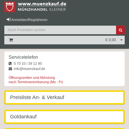
Anmelden/Registrieren
€ 0,00
Servicetelefon
0 70 33 / 39 12 90
info@muenzkauf.de
Öffnungszeiten und Abholung
nach Terminvereinbarung (Mo - Fr)
Preisliste An- & Verkauf
Goldankauf