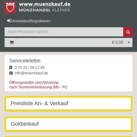
Anmelden/Registrieren
€ 0,00
Servicetelefon
0 70 33 / 39 12 90
info@muenzkauf.de
Öffnungszeiten und Abholung
nach Terminvereinbarung (Mo - Fr)
Preisliste An- & Verkauf
Goldankauf