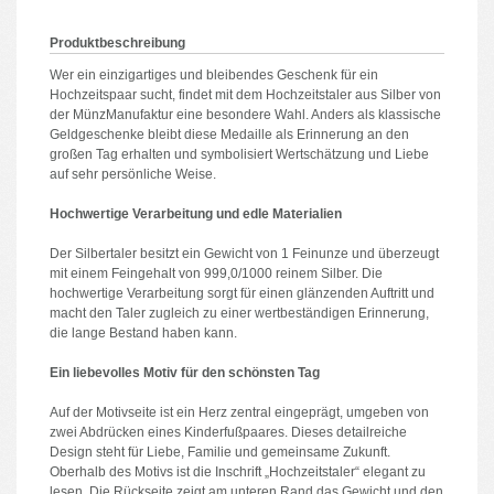
Produktbeschreibung
Wer ein einzigartiges und bleibendes Geschenk für ein
Hochzeitspaar sucht, findet mit dem Hochzeitstaler aus Silber von
der MünzManufaktur eine besondere Wahl. Anders als klassische
Geldgeschenke bleibt diese Medaille als Erinnerung an den
großen Tag erhalten und symbolisiert Wertschätzung und Liebe
auf sehr persönliche Weise.
Hochwertige Verarbeitung und edle Materialien
Der Silbertaler besitzt ein Gewicht von 1 Feinunze und überzeugt
mit einem Feingehalt von 999,0/1000 reinem Silber. Die
hochwertige Verarbeitung sorgt für einen glänzenden Auftritt und
macht den Taler zugleich zu einer wertbeständigen Erinnerung,
die lange Bestand haben kann.
Ein liebevolles Motiv für den schönsten Tag
Auf der Motivseite ist ein Herz zentral eingeprägt, umgeben von
zwei Abdrücken eines Kinderfußpaares. Dieses detailreiche
Design steht für Liebe, Familie und gemeinsame Zukunft.
Oberhalb des Motivs ist die Inschrift „Hochzeitstaler“ elegant zu
lesen. Die Rückseite zeigt am unteren Rand das Gewicht und den