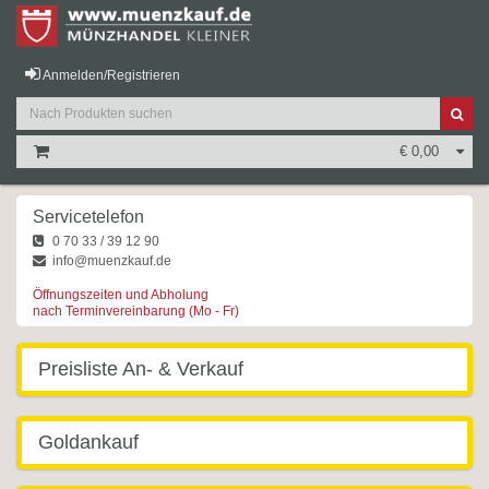
Anmelden/Registrieren
€ 0,00
Servicetelefon
0 70 33 / 39 12 90
info@muenzkauf.de
Öffnungszeiten und Abholung
nach Terminvereinbarung (Mo - Fr)
Preisliste An- & Verkauf
Goldankauf