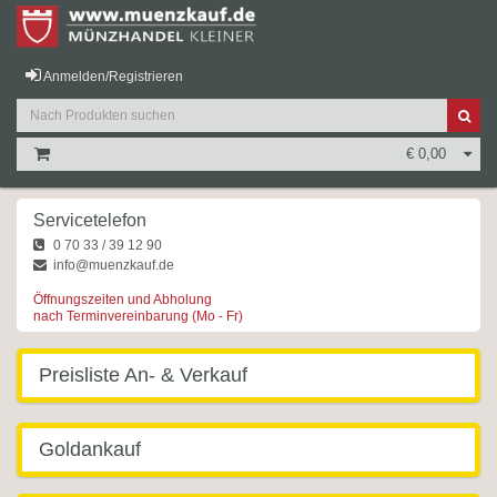
Anmelden/Registrieren
€ 0,00
Servicetelefon
0 70 33 / 39 12 90
info@muenzkauf.de
Öffnungszeiten und Abholung
nach Terminvereinbarung (Mo - Fr)
Preisliste An- & Verkauf
Goldankauf