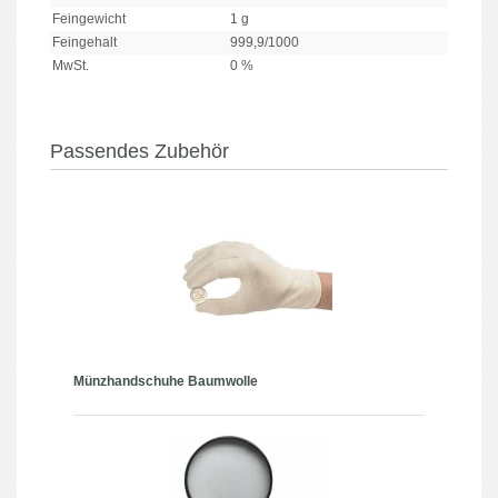
Feingewicht
1 g
Feingehalt
999,9/1000
MwSt.
0 %
Passendes Zubehör
Münzhandschuhe Baumwolle