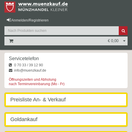
Anmelden/Registrieren
€ 0,00
Servicetelefon
0 70 33 / 39 12 90
info@muenzkauf.de
Öffnungszeiten und Abholung
nach Terminvereinbarung (Mo - Fr)
Preisliste An- & Verkauf
Goldankauf