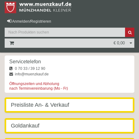
Anmelden/Registrieren
€ 0,00
Servicetelefon
0 70 33 / 39 12 90
info@muenzkauf.de
Öffnungszeiten und Abholung
nach Terminvereinbarung (Mo - Fr)
Preisliste An- & Verkauf
Goldankauf